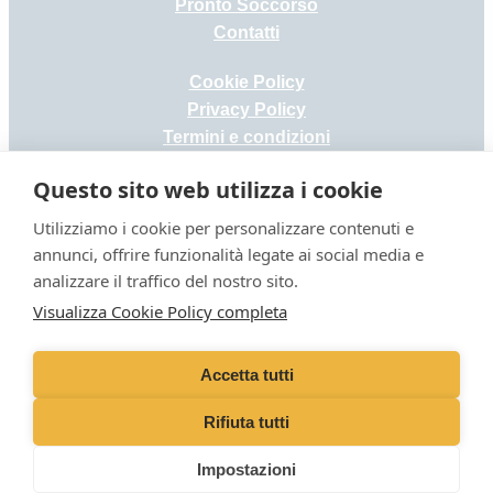
Pronto Soccorso
Contatti
Cookie Policy
Privacy Policy
Termini e condizioni
Accessibilità
Questo sito web utilizza i cookie
Telefono: 0458620501
Utilizziamo i cookie per personalizzare contenuti e
annunci, offrire funzionalità legate ai social media e
info@ospedalesantalucia.it
analizzare il traffico del nostro sito.
Visualizza Cookie Policy completa
VetPartners Italia S.r.l. a socio unico | Aut.San. Prot N° 0000159 del 16/04/2025 |
Codice Struttura: SV-050VR016604 | Dir.San. Dr Pietro Piacenza Iscr. Albo N°
Accetta tutti
147 SAVONA
Sede Legale: Piazza Tre Torri 2 – 20145 Milano (MI) | Sede Operativa: Via
Rifiuta tutti
Mantovana 90/M – 37137 Verona (VR)
Capitale Sociale 20.000€ | P.I e C.F.: 02051980387 – Iscr.Reg.Imp. MILANO
Impostazioni
MONZA BRIANZA LODI Nr. 2745365 – PEC:
vetpartnersitalia@pec.it